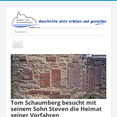
Suchen
...
Toggle
Navigation
Aktuelles
Verein
Publikationen
Kontakt
Tom Schaumberg besucht mit
seinem Sohn Steven die Heimat
seiner Vorfahren