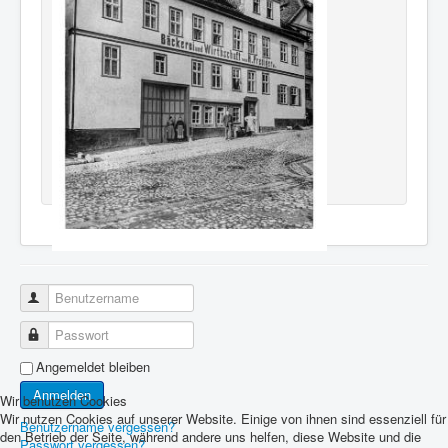
Benutzername
Passwort
Angemeldet bleiben
Anmelden
Wir benutzen Cookies
Wir nutzen Cookies auf unserer Website. Einige von ihnen sind essenziell für
Benutzername vergessen?
den Betrieb der Seite, während andere uns helfen, diese Website und die
Passwort vergessen?