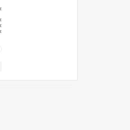
€
€
€
€