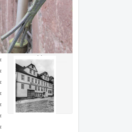
Auf einen Klick
Aufsätze und Beiträge
€
Steine gegen das Vergessen
€
Mitglied werden
Stadtführung
n
d
€
Neu erschienen
€
€
€
€
€
€
€