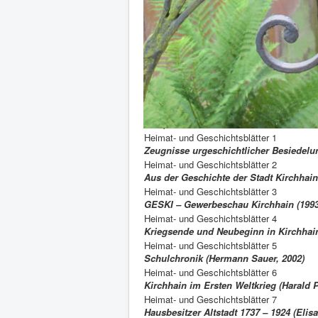
Unsere Veröffentlichu
Kalender 2026 - „Kirchhainer Gaststätte
Eine Reise durch Kirchhains Kneipenku
Flyer "Willkommen zu einem Stadtspaz
Heimat- und Geschichtsblätter 9
Episoden aus (m)einer Kindheit und Ju
2018)
Heimat- und Geschichtsblätter 1
Zeugnisse urgeschichtlicher Besiedelun
Heimat- und Geschichtsblätter 2
Aus der Geschichte der Stadt Kirchhain
Heimat- und Geschichtsblätter 3
GESKI – Gewerbeschau Kirchhain (1993
Heimat- und Geschichtsblätter 4
Kriegsende und Neubeginn in Kirchhai
Heimat- und Geschichtsblätter 5
Schulchronik (Hermann Sauer, 2002)
Heimat- und Geschichtsblätter 6
Kirchhain im Ersten Weltkrieg (Harald 
Heimat- und Geschichtsblätter 7
Hausbesitzer Altstadt 1737 – 1924 (Elis