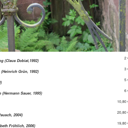
ngen - Fragen Sie uns gerne an
n & Kneipen" - Teil 3
14,50 
ltur
24,50 
kostenlos anforder
iergang durch Kirchhain"
oder als
Downloa
gend In den 50er/60er Jahren (Klaus Hesse,
11,50 
2 
g (Claus Dobiat,1992)
3 
 (Heinrich Grün, 1992)
5 
)
6 
n (Hermann Sauer, 1995)
10,80 
20,80 
Pausch, 2004)
19,80 
abeth Fröhlich, 2006)