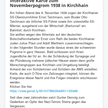
Interaktive Karte zum
Novemberpogrom 1938 in Kirchhain
Am frühen Abend des 8. November 1938 zogen der Kirchhainer
SS-Obersturmführer Ernst Teichmann, sein Bruder Otto
Teichmann als örtlicher SS-Führer sowie ihm unterstellte SS-
Männer, ausgehend von der Wirtschaft „Biertunnel“ am
Bahnhof, durch Kirchhain.
Sie wollten wegen des Attentats auf den deutschen
Botschaftsmitarbeiter Ernst vom Rath die beiden Kirchhainer
Juden Julius Plaut und Adolf Wertheim zusammenschlagen.
In den folgenden Stunden wurde daraus eines der schwersten
Pogrome in ganz Hessen. Bald schlossen sich ihnen
Jugendliche der HJ an. An der Schändung der Synagoge und
der Plünderung mehrerer jüdischer Häuser waren dann große
Menschengruppen aus Kirchhain und Umgebung beteiligt.
Anhand der von Schülerinnen und Schülern der AWS erstellten
Karte, die auch O-Töne von Zeitzeugen integriert, können die
Ereignisse dieser Nacht und ihre Folgen interaktiv erschlossen
werden.
Klicken Sie hier
https://view.genial.ly/651fcf786b394d001132fa89
Seit über zwei Jahrzehnten setzt Gunter Demnig zum
Gedenken an Opfer des Nazi-Terrors Steine gegen das
Vergessen.