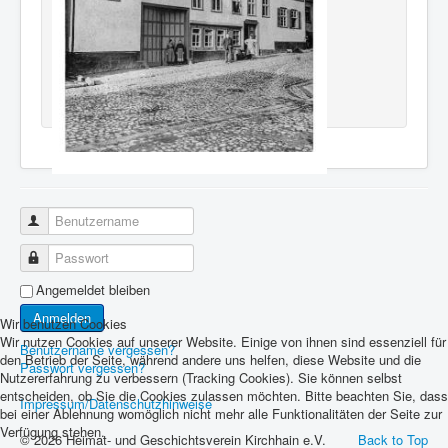
Benutzername
Passwort
Angemeldet bleiben
Anmelden
Wir benutzen Cookies
Wir nutzen Cookies auf unserer Website. Einige von ihnen sind essenziell für
Benutzername vergessen?
den Betrieb der Seite, während andere uns helfen, diese Website und die
Passwort vergessen?
Nutzererfahrung zu verbessern (Tracking Cookies). Sie können selbst
entscheiden, ob Sie die Cookies zulassen möchten. Bitte beachten Sie, dass
Impressum/Datenschutzhinweise
bei einer Ablehnung womöglich nicht mehr alle Funktionalitäten der Seite zur
Verfügung stehen.
© 2026 Heimat- und Geschichtsverein Kirchhain e.V.
Back to Top