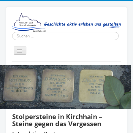
Suchen
...
Toggle
Navigation
Aktuelles
Verein
Publikationen
Kontakt
Stolpersteine in Kirchhain –
Steine gegen das Vergessen